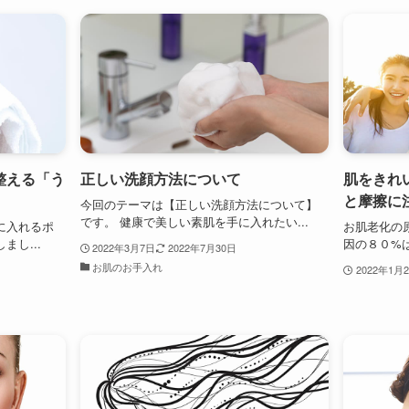
整える「う
正しい洗顔方法について
肌をきれ
と摩擦に
今回のテーマは【正しい洗顔方法について】
です。 健康で美しい素肌を手に入れたい...
に入れるポ
お肌老化の
し...
因の８０%は
2022年3月7日
2022年7月30日
お肌のお手入れ
2022年1月